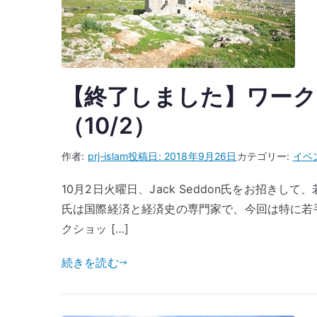
【終了しました】ワー
（10/2）
作者:
prj-islam
投稿日:
2018年9月26日
カテゴリー:
イベ
10月2日火曜日、Jack Seddon氏をお招きし
氏は国際経済と経済史の専門家で、今回は特に若
クショッ […]
続きを読む