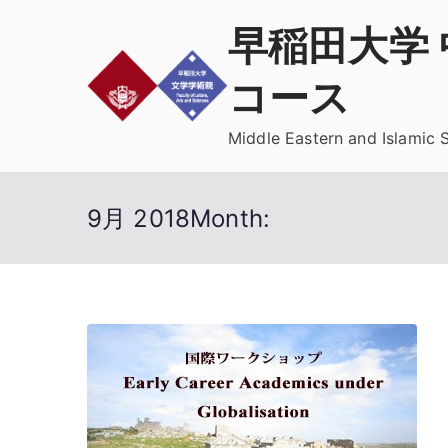
内
早稲田大学
容
を
コース
ス
キ
Middle Eastern and Islamic 
ッ
プ
9月 2018
Month: