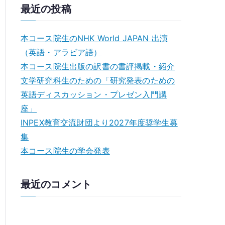
最近の投稿
本コース院生のNHK World JAPAN 出演
（英語・アラビア語）
本コース院生出版の訳書の書評掲載・紹介
文学研究科生のための「研究発表のための
英語ディスカッション・プレゼン⼊⾨講
座」
INPEX教育交流財団より2027年度奨学生募
集
本コース院生の学会発表
最近のコメント