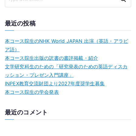
ゲ
ー
最近の投稿
シ
ョ
本コース院生のNHK World JAPAN 出演（英語・アラビ
ン
ア語）
本コース院生出版の訳書の書評掲載・紹介
文学研究科生のための「研究発表のための英語ディスカ
ッション・プレゼン⼊⾨講座」
INPEX教育交流財団より2027年度奨学生募集
本コース院生の学会発表
最近のコメント