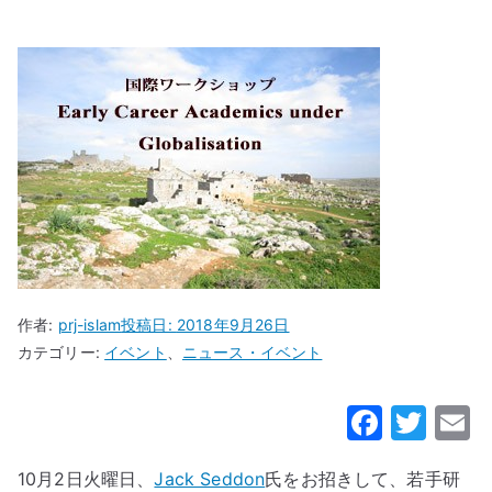
作者:
prj-islam
投稿日:
2018年9月26日
カテゴリー:
イベント
、
ニュース・イベント
F
T
a
w
10月2日火曜日、
Jack Seddon
氏をお招きして、若手研