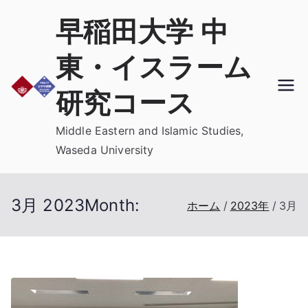
内
早稲田大学 中
容
を
東・イスラーム
ス
キ
研究コース
ッ
プ
Middle Eastern and Islamic Studies,
Waseda University
3月 2023
Month:
ホーム
2023年
3月