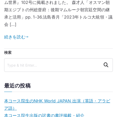
ム世界』102号に掲載されました。 森才人「オスマン朝
期エジプトの州総督府：後期マムルーク朝宮廷空間の継
承と活用」pp. 1-36.法島香月「2023年トルコ大統領・議
会 […]
続きを読む
検索
Search
最近の投稿
本コース院生のNHK World JAPAN 出演（英語・アラビ
ア語）
本コース院生出版の訳書の書評掲載・紹介