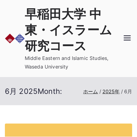
内
早稲田大学 中
容
を
東・イスラーム
ス
キ
研究コース
ッ
プ
Middle Eastern and Islamic Studies,
Waseda University
6月 2025
Month:
ホーム
2025年
6月