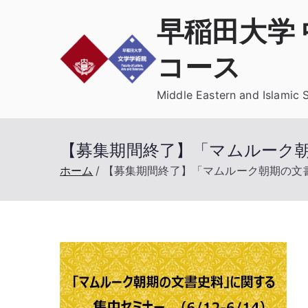
内
早稲田大学
容
を
コース
ス
キ
Middle Eastern and Islamic 
ッ
プ
【募集期間終了】「マムルーク
ホーム
【募集期間終了】「マムルーク朝期の文