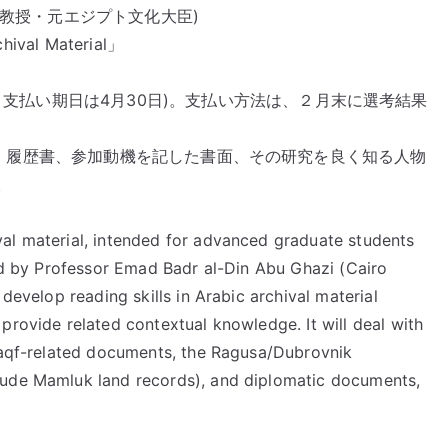
学教授・元エジプト文化大臣)
al Material」
む。支払い期日は4月30日)。支払い方法は、２月末に選考結果
.comまで、履歴書、参加動機を記した書面、その研究を良く知る人物
。
al material, intended for advanced graduate students
red by Professor Emad Badr al-Din Abu Ghazi (Cairo
 develop reading skills in Arabic archival material
provide related contextual knowledge. It will deal with
 waqf-related documents, the Ragusa/Dubrovnik
lude Mamluk land records), and diplomatic documents,