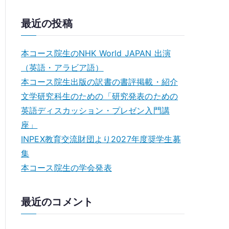
最近の投稿
本コース院生のNHK World JAPAN 出演
（英語・アラビア語）
本コース院生出版の訳書の書評掲載・紹介
文学研究科生のための「研究発表のための
E
英語ディスカッション・プレゼン⼊⾨講
m
座」
INPEX教育交流財団より2027年度奨学生募
i
集
l
本コース院生の学会発表
最近のコメント