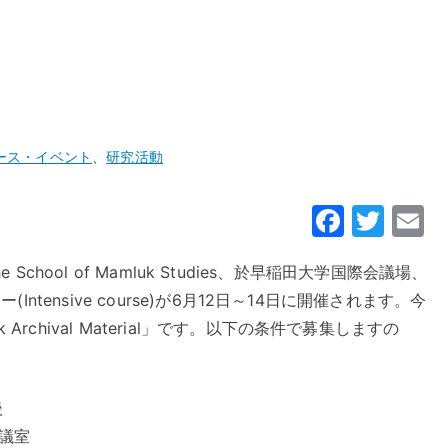
ース・イベント
、
研究活動
F
T
a
w
he School of Mamluk Studies、於早稲田大学国際会議場、
c
it
a
Intensive course)が6月12日～14日に開催されます。今
e
te
chival Material」です。以下の条件で募集しますの
b
r
o
o
後
k
会議室