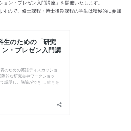
ッション・プレゼン入門講座」を開催いたします。
c
it
a
ますので、修士課程・博士後期課程の学生は積極的に参加
e
te
b
r
o
o
k