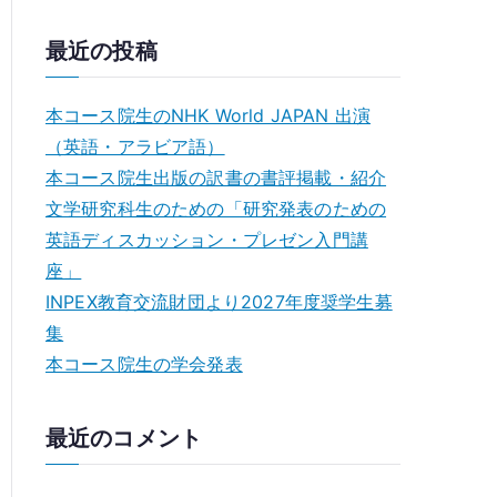
最近の投稿
本コース院生のNHK World JAPAN 出演
（英語・アラビア語）
本コース院生出版の訳書の書評掲載・紹介
文学研究科生のための「研究発表のための
英語ディスカッション・プレゼン⼊⾨講
座」
INPEX教育交流財団より2027年度奨学生募
集
本コース院生の学会発表
最近のコメント
E
m