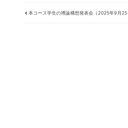
投
本コース学生の博論構想発表会（2025年9月2
稿
ナ
ビ
ゲ
ー
シ
ョ
ン