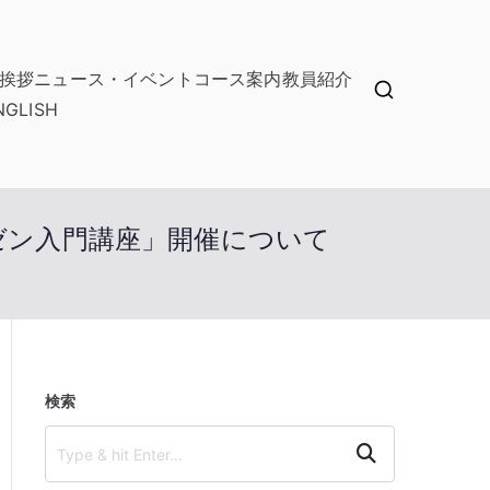
挨拶
ニュース・イベント
コース案内
教員紹介
NGLISH
ゼン⼊⾨講座」開催について
検索
Search