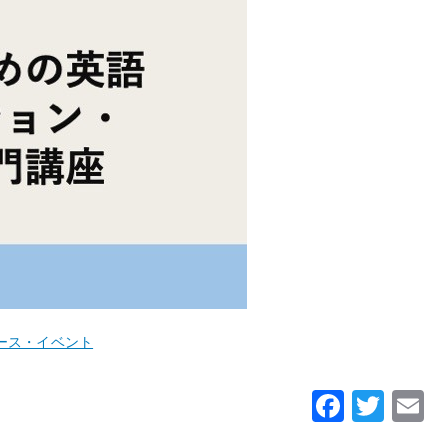
ース・イベント
F
T
a
w