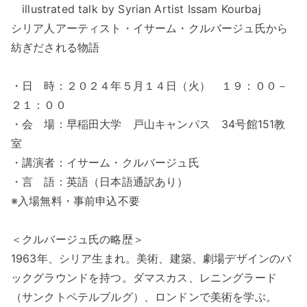
illustrated talk by Syrian Artist Issam Kourbaj
シリア人アーティスト・イサーム・クルバージュ氏から
紡ぎだされる物語
・日 時：２０２４年５月１４日（火） １９：００－
２１：００
・会 場：早稲田大学 戸山キャンパス 34号館151教
室
・講演者：イサーム・クルバージュ氏
・言 語：英語（日本語通訳あり）
※入場無料・事前申込不要
＜クルバージュ氏の略歴＞
1963年、シリア生まれ。美術、建築、劇場デザインのバ
ックグラウンドを持つ。ダマスカス、レニングラード
（サンクトペテルブルグ）、ロンドンで美術を学ぶ。