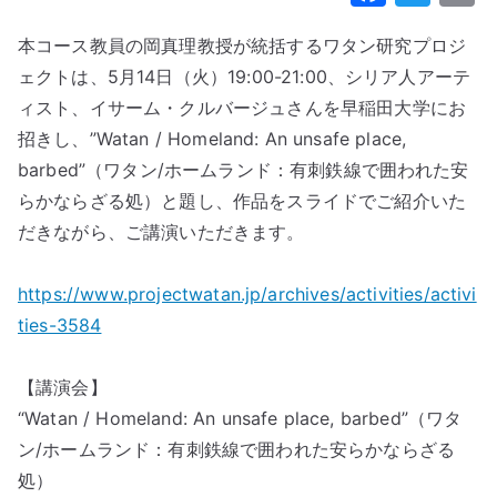
a
w
本コース教員の岡真理教授が統括するワタン研究プロジ
c
it
a
ェクトは、5月14日（火）19:00-21:00、シリア人アーテ
e
te
ィスト、イサーム・クルバージュさんを早稲田大学にお
b
r
招きし、”Watan / Homeland: An unsafe place,
o
barbed”（ワタン/ホームランド：有刺鉄線で囲われた安
o
らかならざる処）と題し、作品をスライドでご紹介いた
k
だきながら、ご講演いただきます。
https://www.projectwatan.jp/archives/activities/activi
ties-3584
【講演会】
“Watan / Homeland: An unsafe place, barbed”（ワタ
ン/ホームランド：有刺鉄線で囲われた安らかならざる
処）