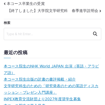
投
本コース卒業生の受賞
【終了しました】大学院文学研究科 春季進学説明会
稿
ナ
検索
ビ
Search
ゲ
ー
最近の投稿
シ
本コース院生のNHK World JAPAN 出演（英語・アラビ
ョ
ア語）
本コース院生出版の訳書の書評掲載・紹介
ン
文学研究科生のための「研究発表のための英語ディスカ
ッション・プレゼン⼊⾨講座」
INPEX教育交流財団より2027年度奨学生募集