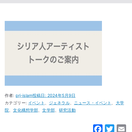
作者:
prj-islam
投稿日:
2024年5月9日
カテゴリー:
イベント
、
ジェネラル
、
ニュース・イベント
、
大学
院
、
文化構想学部
、
文学部
、
研究活動
F
T