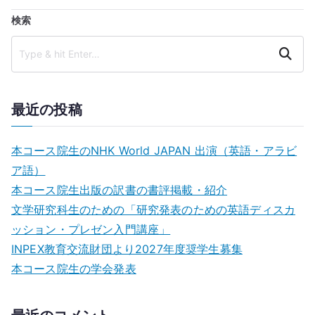
ナ
検索
ビ
Search
ゲ
ー
最近の投稿
シ
本コース院生のNHK World JAPAN 出演（英語・アラビ
ョ
ア語）
本コース院生出版の訳書の書評掲載・紹介
ン
文学研究科生のための「研究発表のための英語ディスカ
ッション・プレゼン⼊⾨講座」
INPEX教育交流財団より2027年度奨学生募集
本コース院生の学会発表