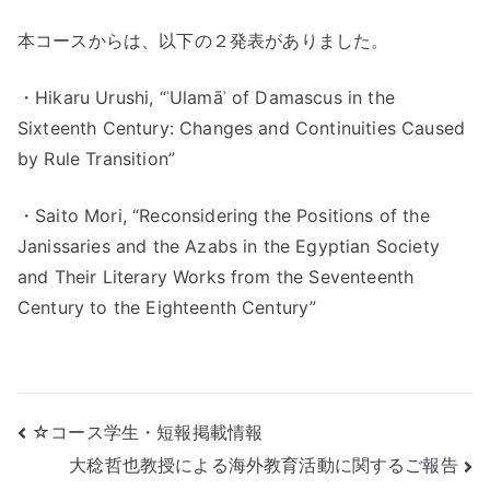
b
r
o
本コースからは、以下の２発表がありました。
o
・Hikaru Urushi, “ʿUlamāʾ of Damascus in the
k
Sixteenth Century: Changes and Continuities Caused
by Rule Transition”
・Saito Mori, “Reconsidering the Positions of the
Janissaries and the Azabs in the Egyptian Society
and Their Literary Works from the Seventeenth
Century to the Eighteenth Century”
投
☆コース学生・短報掲載情報
大稔哲也教授による海外教育活動に関するご報告
稿