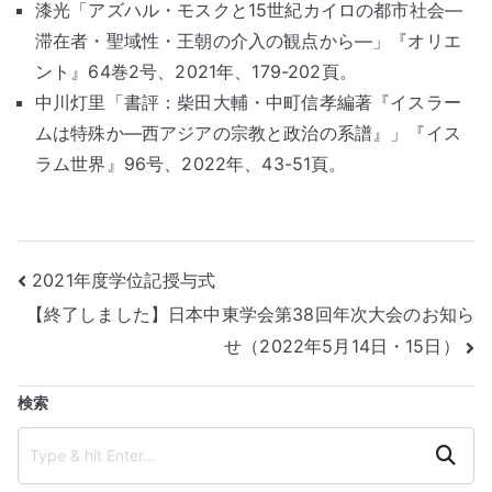
b
r
漆光「アズハル・モスクと15世紀カイロの都市社会—
o
滞在者・聖域性・王朝の介入の観点から—」『オリエ
o
ント』64巻2号、2021年、179-202頁。
k
中川灯里「書評：柴田大輔・中町信孝編著『イスラー
ムは特殊か―西アジアの宗教と政治の系譜』」『イス
ラム世界』96号、2022年、43-51頁。
投
2021年度学位記授与式
【終了しました】日本中東学会第38回年次大会のお知ら
稿
せ（2022年5月14日・15日）
ナ
検索
ビ
ゲ
Search