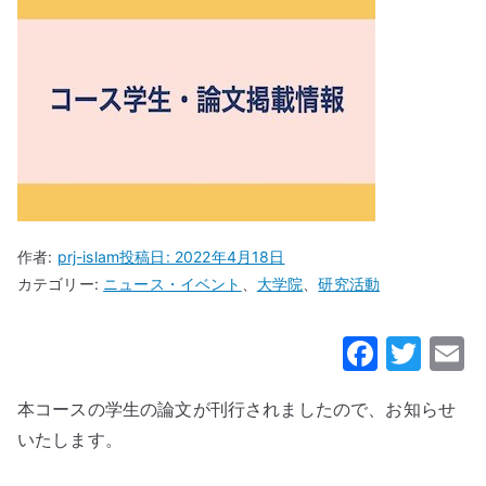
作者:
prj-islam
投稿日:
2022年4月18日
カテゴリー:
ニュース・イベント
、
大学院
、
研究活動
F
T
a
w
本コースの学生の論文が刊行されましたので、お知らせ
c
it
a
いたします。
e
te