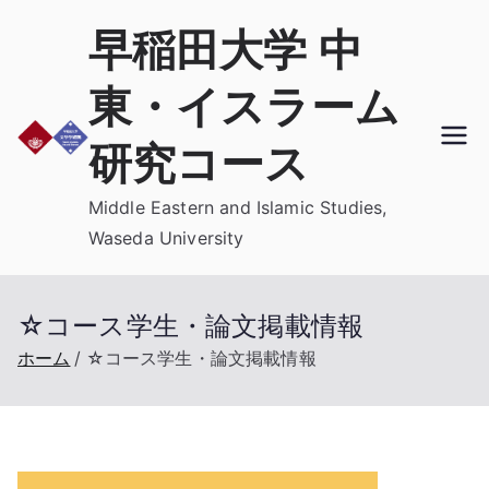
内
早稲田大学 中
容
を
東・イスラーム
ス
キ
研究コース
ッ
プ
Middle Eastern and Islamic Studies,
Waseda University
☆コース学生・論文掲載情報
ホーム
☆コース学生・論文掲載情報