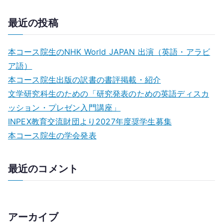
ー
最近の投稿
シ
ョ
本コース院生のNHK World JAPAN 出演（英語・アラビ
ン
ア語）
本コース院生出版の訳書の書評掲載・紹介
文学研究科生のための「研究発表のための英語ディスカ
ッション・プレゼン⼊⾨講座」
INPEX教育交流財団より2027年度奨学生募集
本コース院生の学会発表
最近のコメント
アーカイブ