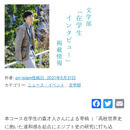
作者:
prj-islam
投稿日:
2021年5月31日
カテゴリー:
ニュース・イベント
、
文学部
F
T
a
w
本コース在学生の森才人さんによる寄稿（「高校世界史
c
it
a
に抱いた違和感を起点にエジプト史の研究に打ち込