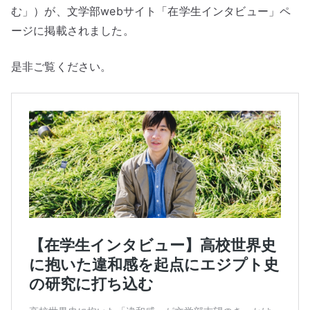
e
te
む」）が、文学部webサイト「在学生インタビュー」ペ
b
r
ージに掲載されました。
o
o
是非ご覧ください。
k