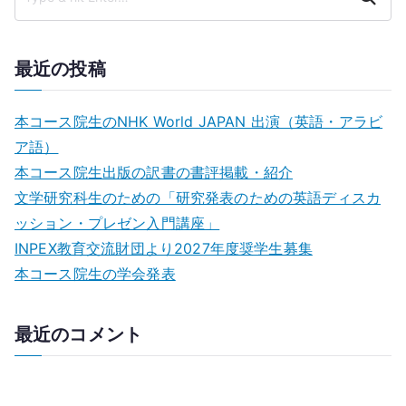
ゲ
ー
最近の投稿
シ
ョ
本コース院生のNHK World JAPAN 出演（英語・アラビ
ン
ア語）
本コース院生出版の訳書の書評掲載・紹介
文学研究科生のための「研究発表のための英語ディスカ
ッション・プレゼン⼊⾨講座」
INPEX教育交流財団より2027年度奨学生募集
本コース院生の学会発表
最近のコメント