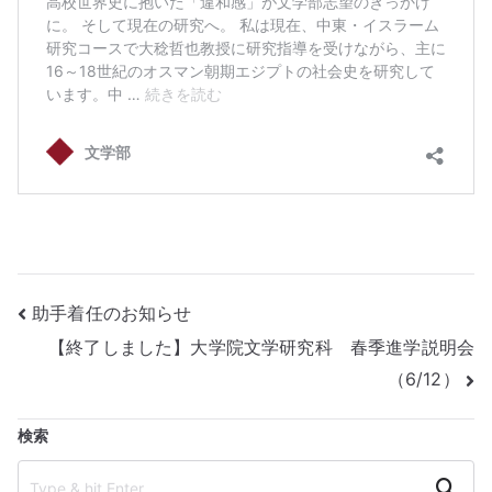
投
助手着任のお知らせ
【終了しました】大学院文学研究科 春季進学説明会
稿
（6/12）
ナ
検索
ビ
Search