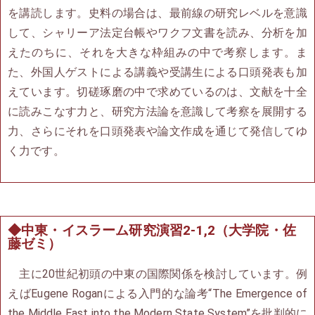
を講読します。史料の場合は、最前線の研究レベルを意識
して、シャリーア法定台帳やワクフ文書を読み、分析を加
えたのちに、それを大きな枠組みの中で考察します。ま
た、外国人ゲストによる講義や受講生による口頭発表も加
えています。切磋琢磨の中で求めているのは、文献を十全
に読みこなす力と、研究方法論を意識して考察を展開する
力、さらにそれを口頭発表や論文作成を通じて発信してゆ
く力です。
◆中東・イスラーム研究演習2-1,2（大学院・佐
藤ゼミ）
主に20世紀初頭の中東の国際関係を検討しています。例
えばEugene Roganによる入門的な論考“The Emergence of
the Middle East into the Modern State System”を批判的に