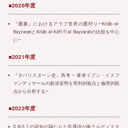
■2020年度
『鷹書』におけるアラブ世界の鷹狩り―Kitāb al-
BayzarahとKitāb al-Kāfī fī al-Bayzarahの比較を中心
に―
■2021年度
『タバリスターン史』再考 ― 著者イブン・イスフ
ァンディヤールの叙述姿勢を実利的観点と倫理的観
点から分析する―
■2022年度
S N S上の認知の隔たりと共通項が南クルディスタ